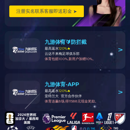
公司新闻
项目公告
媒体关注
投资者关系
基本概况
公司公告
股票信息
公司治理
投资者服务
CN
简体中文
EN
变速箱装配检测线
该产线用于自动档变速箱的装配与性能测试，涵盖输送线、定
位工装、机器人装配、电子伺服压机压装、伺服变位拧紧、视
觉检测、气密性检测、定量注油、性能测试及外观检测等工
序，实现变速箱的高效、精准和可追溯生产。