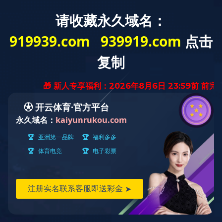
简体中文
EN
产品与解决方案
产品中心
工业机器人
移动机器人
特种机器人
晶圆传输机器人
协作机器人
智慧康养机器人
智慧交通装备
行业应用
汽车行业
开云集团官网(中国)官方网站
工程机械
电子工业
金属加工