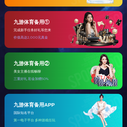
配备员工面部识别系统实现人员与产品绑定；装配工位配有视
频摄像头，确保装配过程可追溯
涂胶工位由机器人+伺服定量涂胶系统完成精确涂胶，并配合
3D视觉检测轨迹与胶线高度；终检工位由协作机器人进行外
观检测，有效防止零部件漏装
设备设计阶段即开展全线仿真，平衡节拍，避免冗余投入
模块化设计分段布置，通过机器人转线或移动机器人转运连
接，适应复杂场地
某中国汽车工业的领军企业
作为中国汽车工业的领军企业，该客户在变速箱智能制造领域