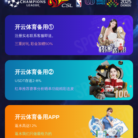
第六批“兴辽英才计划” 科技创新团队拟获评团队公示
2025-12-15
开云集团官网(中国)官方网站参与提名2025年度 辽宁省科技奖
励项目的公示
2025-12-12
开云集团官网(中国)官方网站关于提名申报 2025年辽宁省科技
奖励项目的公示
2025-02-14
开云集团官网(中国)官方网站关于提名申报 2024年辽宁省科技
奖励项目的公示
2023-02-24
关于开云集团官网(中国)官方网站 提名申报 2019年辽宁省科