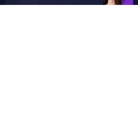
公司新闻
项目公告
媒体关注
投资者关系
基本概况
公司公告
股票信息
公司治理
投资者服务
CN
简体中文
EN
ESC/ABS装配检测线
ABS 已在乘用车领域基本普及，而 ESC 目前尚未全面强制安
装，低端车型的渗透率不足。随着 2028 年 AEB 强制标准实
施，ESC 的装配需求将显著提升，并在高端乘用车与商用车
中加速普及，未来具备全面强制的可能性。